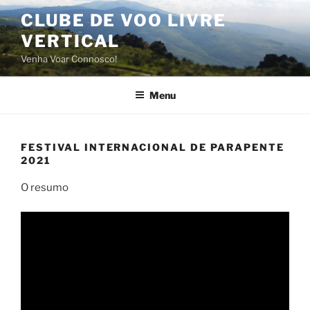
Saltar
CLUBE DE VOO LIVRE
para
VERTICAL
o
conteúdo
Venha Voar Connosco!
Menu
FESTIVAL INTERNACIONAL DE PARAPENTE
2021
O resumo